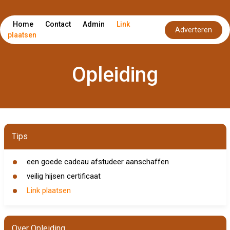
Home
Contact
Admin
Link
Adverteren
plaatsen
Opleiding
Tips
een goede cadeau afstudeer aanschaffen
veilig hijsen certificaat
Link plaatsen
Over Opleiding